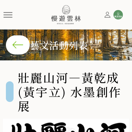
壯麗山河—黃乾成(黃宇立) 水
黃乾成本次展覽以壯麗山河為主題，亦承先前志向以台灣的名山
藝文活動列表
壯麗山河—黃乾成
(黃宇立) 水墨創作
展