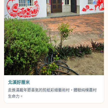
北溪好厝米
走進滿載年節喜氣的剪紙彩繪藝術村，體驗純樸農村
生命力。