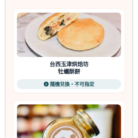
台西玉津烘焙坊
牡蠣酥餅
隨機兌換・不可指定