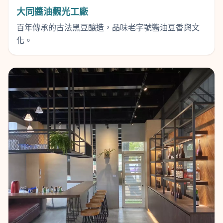
大同醬油觀光工廠
百年傳承的古法黑豆釀造，品味老字號醬油豆香與文
化。