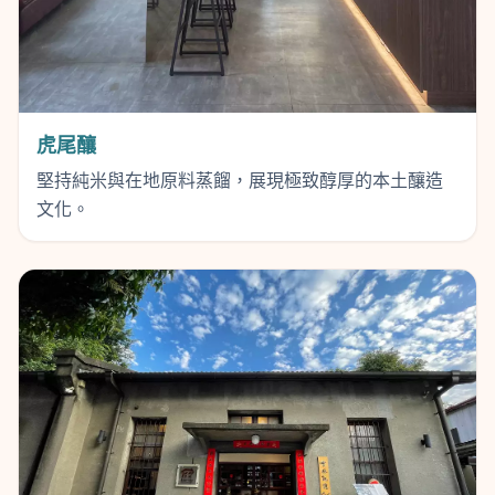
虎尾釀
堅持純米與在地原料蒸餾，展現極致醇厚的本土釀造
文化。