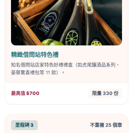
精緻借問站特色禮
知名借問站店家特色好禮禮盒（如虎尾釀酒品系列、
豪華驚喜禮包等 11 款）。
最高值 $700
限量 330 份
里程碑 3
不重複 25 個章