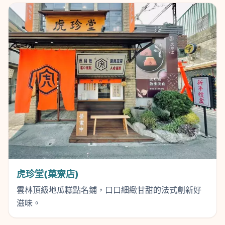
虎珍堂(菓寮店)
雲林頂級地瓜糕點名鋪，口口細緻甘甜的法式創新好
滋味。