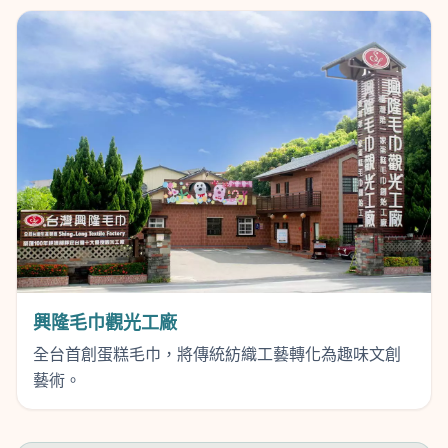
興隆毛巾觀光工廠
全台首創蛋糕毛巾，將傳統紡織工藝轉化為趣味文創
藝術。