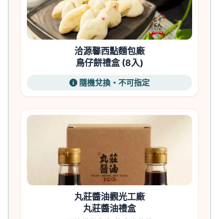
洽源馨西點麵包廠
鳥仔餅禮盒 (8入)
隨機兌換・不可指定
丸莊醬油觀光工廠
丸莊醬油禮盒