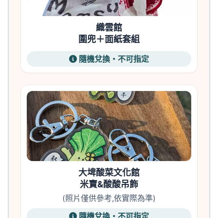
織雲館
圍兜＋面紙套組
隨機兌換・不可指定
大埤酸菜文化館
米寶&酸酸吊飾
(照片僅供參考,依實際為準)
隨機兌換・不可指定