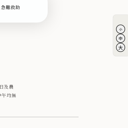
急難救助
心
週日及農
中午均無