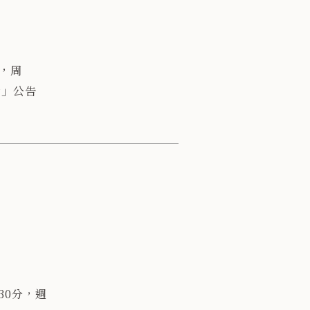
，周
嶺」公告
30分，週