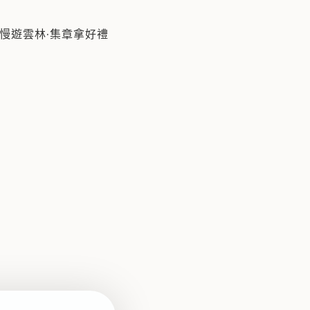
慢遊雲林·集章拿好禮