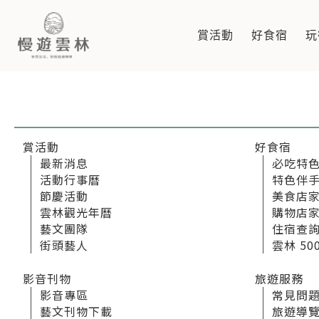
網站導覽
賞活動
好食宿
玩
慢遊雲林，享受生活 就是這麼簡單
賞活動
好食宿
最新消息
必吃特
活動行事曆
特色伴
節慶活動
美食店
雲林觀光年曆
購物店
藝文團隊
住宿查
街頭藝人
雲林 50
影音刊物
旅遊服務
影音專區
常見問
藝文刊物下載
旅遊導