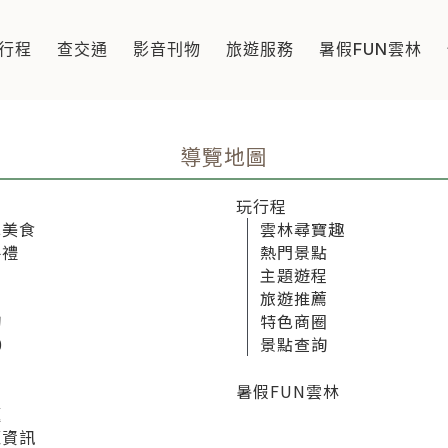
行程
查交通
影音刊物
旅遊服務
暑假FUN雲林
導覽地圖
玩行程
色美食
雲林尋寶趣
手禮
熱門景點
家
主題遊程
家
旅遊推薦
詢
特色商圈
0
景點查詢
暑假FUN雲林
題
覽資訊