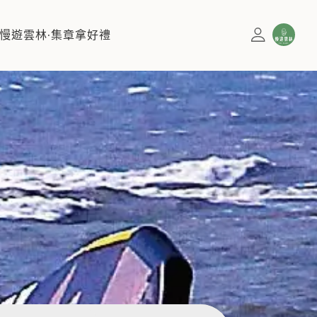
慢遊雲林·集章拿好禮