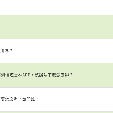
使用嗎？
不到慢遊雲林APP，沒辦法下載怎麼辦？
題要怎麼辦？該問誰？