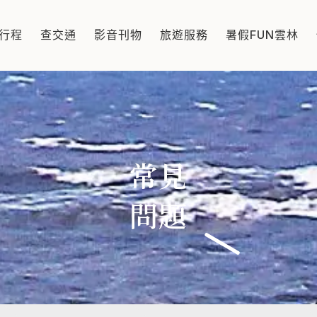
行程
查交通
影音刊物
旅遊服務
暑假FUN雲林
常見
問題