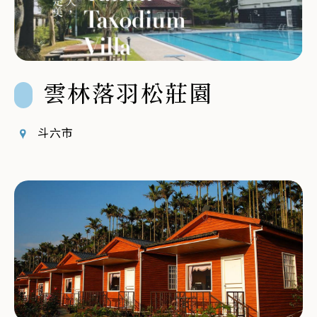
雲林落羽松莊園
斗六市