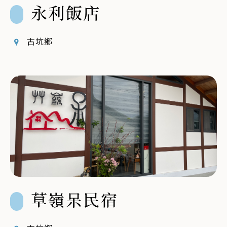
永利飯店
古坑鄉
草嶺呆民宿