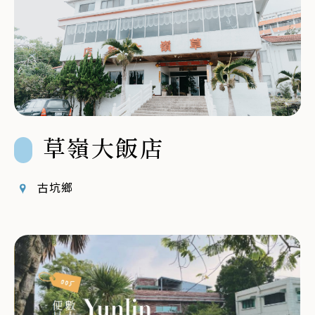
草嶺大飯店
古坑鄉