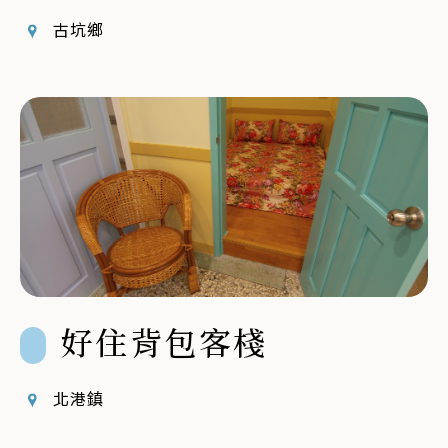
古坑鄉
好住背包客棧
北港鎮