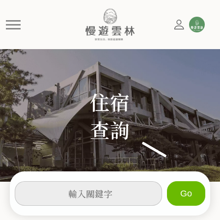
住宿
慢遊雲林，享受生活 就是這麼簡單
住宿
查詢
輸
入
關