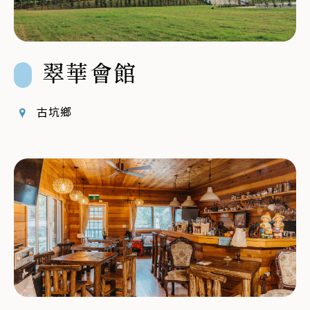
翠華會館
古坑鄉