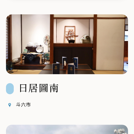
鍵
字
日居圖南
斗六市