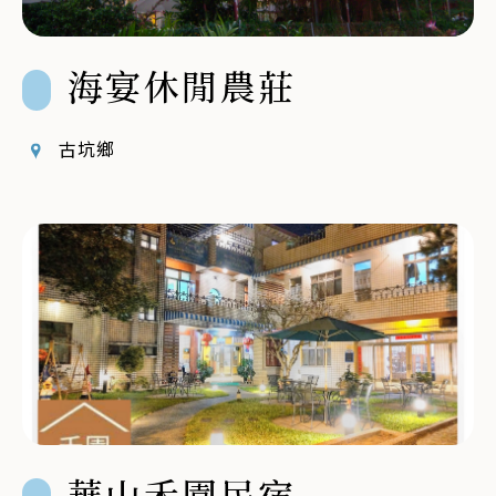
海宴休閒農莊
古坑鄉
華山禾園民宿