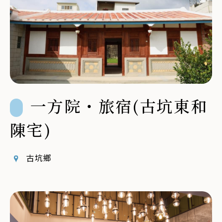
一方院・旅宿(古坑東和
陳宅)
古坑鄉