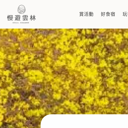
聯絡我們
賞活動
好食宿
玩
慢遊雲林，享受生活 就是這麼簡單