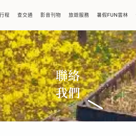
行程
查交通
影音刊物
旅遊服務
暑假FUN雲林
聯絡
我們