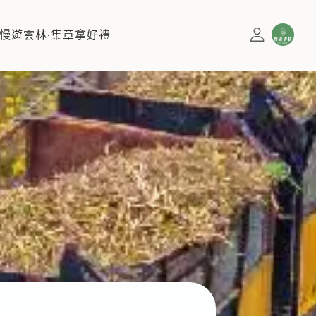
慢遊雲林·集章拿好禮