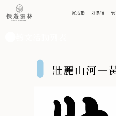
壯麗山河—黃乾成(黃宇立) 水
賞活動
好食宿
玩
黃乾成本次展覽以壯麗山河為主題，亦承先前志向以台灣的名山
藝文活動列表
壯麗山河—黃