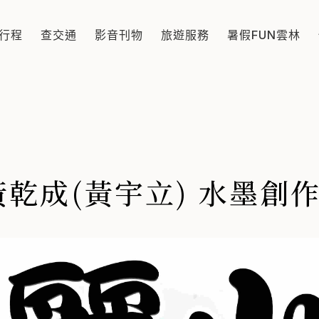
墨創作展
行程
查交通
影音刊物
旅遊服務
暑假FUN雲林
勝水、美景佳境為狀寫表現的內容為主。表現出台灣地理環境的特
乾成(黃宇立) 水墨創