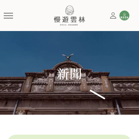
神工傳藝特展開展 打開雲林百
新聞