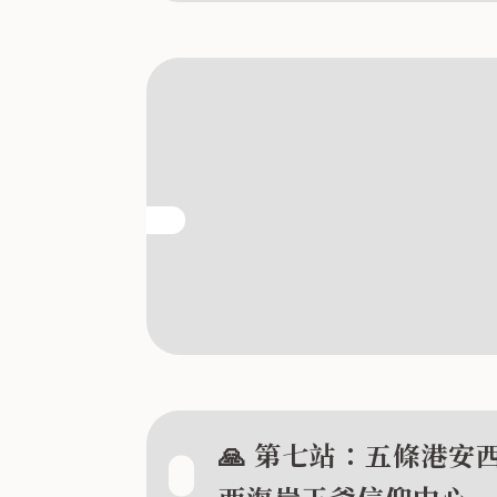
🙏 第七站：五條港安