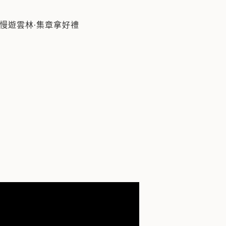
#台西！位在雲林最西邊的「台西鄉」，是一座結合海洋風情
慢遊雲林·集章拿好禮