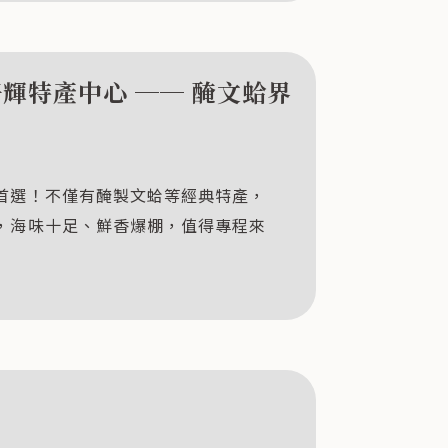
仔輝特產中心 ── 醃文蛤界
首選！不僅有醃製文蛤等經典特產，
，海味十足、鮮香爆棚，值得專程來