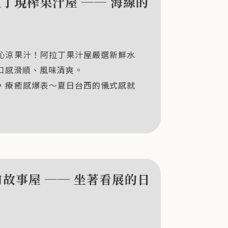
拉丁現榨果汁屋 ── 海線的
沁涼果汁！阿拉丁果汁屋嚴選新鮮水
口感滑順、風味清爽。
，療癒感爆表～夏日台西的儀式感就
口故事屋 ── 坐著看展的日