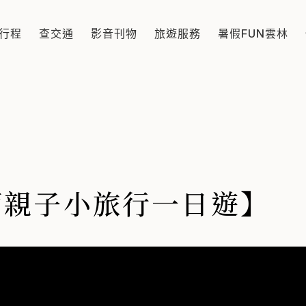
遊】
！📣 有台北、台中、台東、台南……怎麼能少了我們的 
行程
查交通
影音刊物
旅遊服務
暑假FUN雲林
西親子小旅行一日遊】