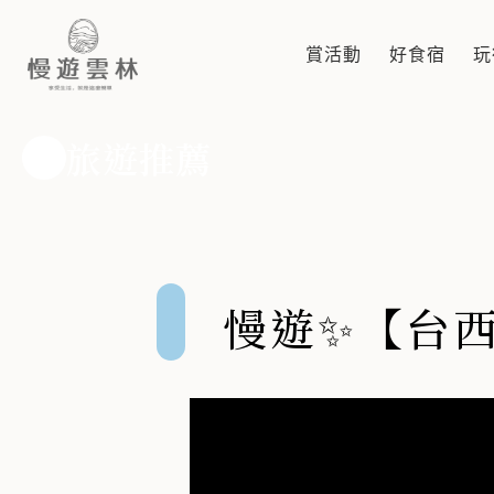
慢遊✨【台西親子小旅行一日
台西親子小旅行 ▸▸ 海味、藝術、老街與夕陽的療癒旅程
賞活動
好食宿
玩
旅遊推薦
慢遊✨【台