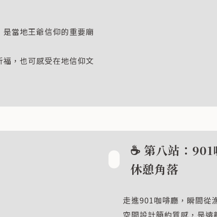
，是當地王爺信仰的重要廟
祈福，也可感受在地信仰文
☕ 第八站：90
休憩角落
走進901咖啡廳，瞬間
空間設計簡約質感，是遠