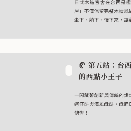
日式木造官舍在台西是
屋」不僅保留完整木造風
坐下、躺下、慢下來，讓
🥐 第五站：台
的西點小王子
一間藏著創新與傳統的烘
蚵仔餅與海風酥餅，酥脆
懊悔！