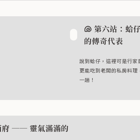
🐚 第六站：蛤
的傳奇代表
說到蛤仔，這裡可是行家
更能吃到老闆的私房料理
一趟！
西府 ── 靈氣滿滿的