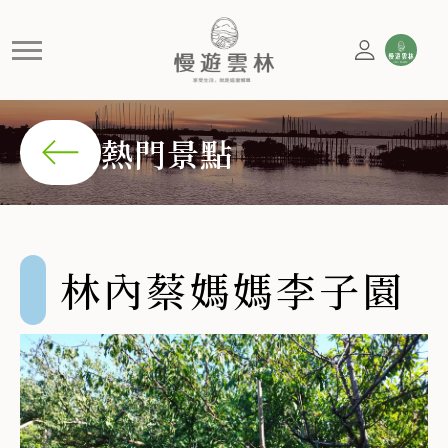
林內蔡媽媽李子園
提供親子體驗採果樂；醃漬將李子洗淨後放入塑膠袋，再加
熱門景點
林內蔡媽媽李子園