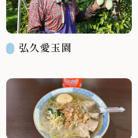
弘久愛玉園