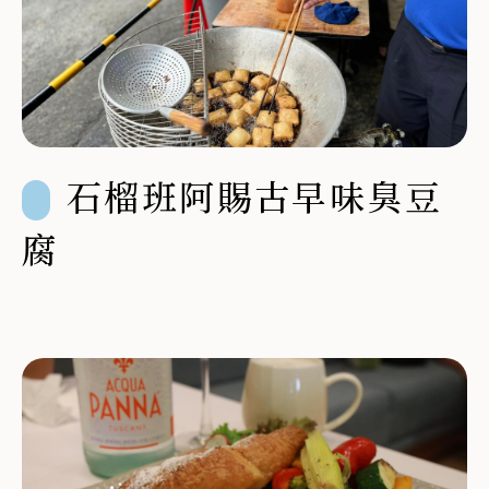
石榴班阿賜古早味臭豆
腐