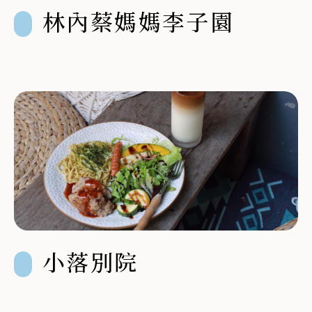
林內蔡媽媽李子園
小落別院