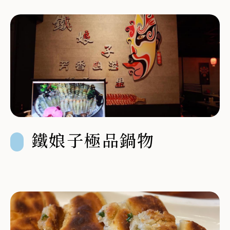
鐵娘子極品鍋物