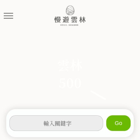
雲東
慢遊雲林，享受生活 就是這麼簡單
雲林
500
輸
入
關