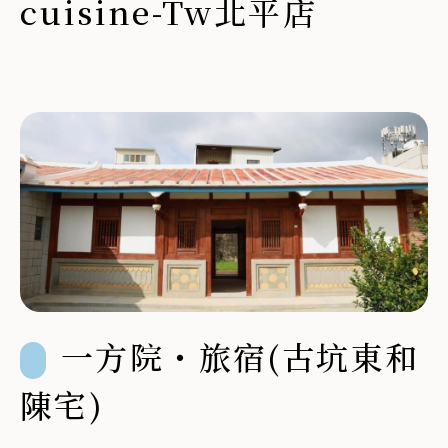
cuisine-Tw北平店
一方院・旅宿(古坑東和
陳宅)