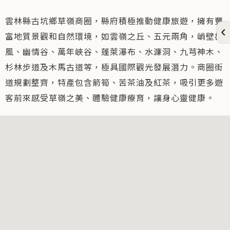
雲林縣古坑鄉草嶺商圈，縣府積極推動健康旅遊，擁有豐
富地質景觀和自然環境，如雲嶺之丘、五元兩角，峭壁雄
風、幽情谷、萬年峽谷、蓬萊瀑布、水濂洞、九芎神木、
杉林步道及木馬古道等，極具國際觀光發展潛力。商圈街
道規劃整齊，特產包含箭筍、苦茶油及紅茶，吸引更多遊
客前來感受草嶺之美、體驗健康療育，讓身心靈健康。