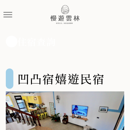
凹凸宿嬉遊民宿
一次只接待一組客人,讓來賓擁有像『家』一樣的住宿體驗～
住宿查詢
凹凸宿嬉遊民宿