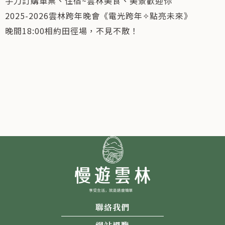
手刀訂購車票、住宿~雲林美食、美景歡迎你
2025-2026雲林跨年晚會《電光跨年✧點亮未來》
晚間18:00相約田徑場，不見不散！
聯絡我們