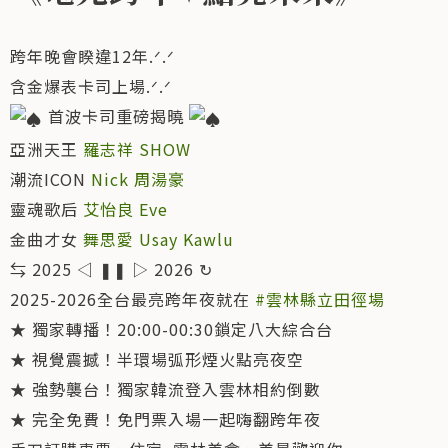
跨年晚會睽違12年.ᐟ.ᐟ
含金爆表卡司上場.ᐟ.ᐟ
首波卡司重磅揭曉
亞洲天王
羅志祥 SHOW
潮流ICON
Nick 周湯豪
靈魂歌后
艾怡良 Eve
金曲才女
舞思愛 Usay Kawlu
⇆ 2025 ◁ ❚❚ ▷ 2026 ↻
2025-2026全台最亮跨年夜就在
#雲林縣立田徑場
★ 獨家轉播！20:00-00:30鎖定八大綜合台
★ 視覺震撼！半環場弧形煙火點亮夜空
★ 強勢襲台！獨家韓流登入雲林相約倒數
★ 完全免費！免門票入場一起嗨翻跨年夜