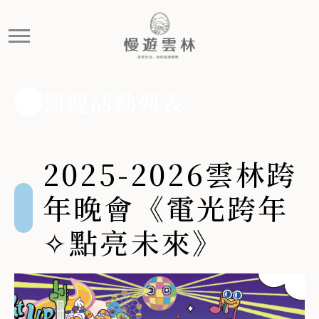
2025-2026雲林跨年晚會
跨年晚會睽違12年.ᐟ.ᐟ 含金爆表卡司上場.ᐟ.ᐟ 首波卡司重磅
節慶活動列表
2025-2026雲林跨
年晚會《電光跨年
✧點亮未來》