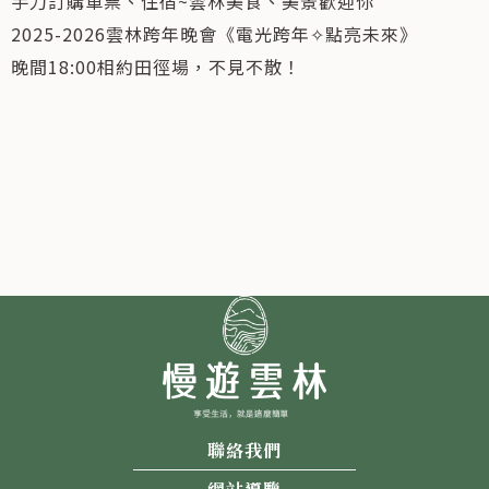
手刀訂購車票、住宿~雲林美食、美景歡迎你
2025-2026雲林跨年晚會《電光跨年✧點亮未來》
晚間18:00相約田徑場，不見不散！
聯絡我們