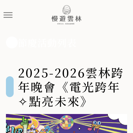
2025-2026雲林跨年晚會
跨年晚會睽違12年.ᐟ.ᐟ 含金爆表卡司上場.ᐟ.ᐟ 首波卡司重磅
節慶活動列表
2025-2026雲林跨
年晚會《電光跨年
✧點亮未來》