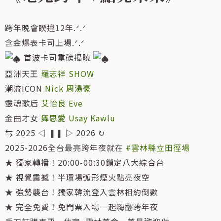
跨年晚會睽違12年.ᐟ.ᐟ
含金爆表卡司上場.ᐟ.ᐟ
首波卡司重磅揭曉
亞洲天王
羅志祥 SHOW
潮流ICON
Nick 周湯豪
靈魂歌后
艾怡良 Eve
金曲才女
舞思愛 Usay Kawlu
⇆ 2025 ◁ ❚❚ ▷ 2026 ↻
2025-2026全台最亮跨年夜就在
#雲林縣立田徑場
★ 獨家轉播！20:00-00:30鎖定八大綜合台
★ 視覺震撼！半環場弧形煙火點亮夜空
★ 強勢襲台！獨家韓流登入雲林相約倒數
★ 完全免費！免門票入場一起嗨翻跨年夜