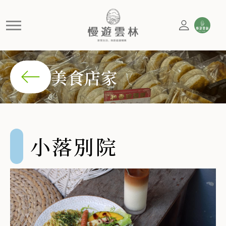
小落別院
小落別院融合日式雜貨風格與台灣古早味，提供懷舊美食與
美食店家
小落別院