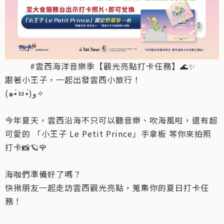
#雲西海洋音樂季【觀光亮點打卡任務】🌊✨
跟著小王子，一起出發雲西小旅行！
(๑•̀ㅂ•́)و✧
今年夏天，雲西沿海不只可以聽音樂、吹海風啦，還有超
可愛的 「小王子 Le Petit Prince」手拿板 等你來拍照
打卡📸🪐🌹
海咖們準備好了嗎？
快揪朋友一起走訪雲西觀光亮點，蒐集你的夏日打卡任
務！