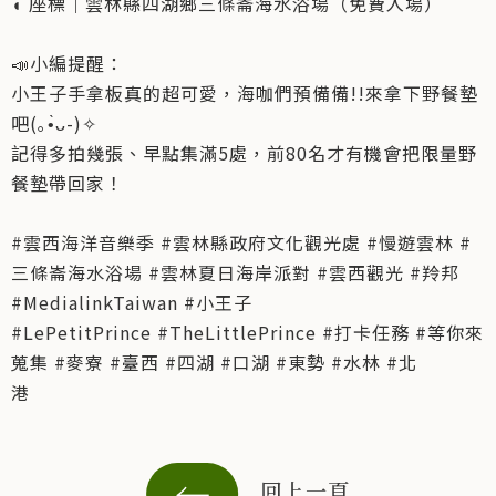
◖ 座標｜雲林縣四湖鄉三條崙海水浴場（免費入場）
📣小編提醒：
小王子手拿板真的超可愛，海咖們預備備!!來拿下野餐墊
吧(｡•̀ᴗ-)✧
記得多拍幾張、早點集滿5處，前80名才有機會把限量野
餐墊帶回家！
#雲西海洋音樂季 #雲林縣政府文化觀光處 #慢遊雲林 #
三條崙海水浴場 #雲林夏日海岸派對 #雲西觀光 #羚邦
#MedialinkTaiwan #小王子
#LePetitPrince #TheLittlePrince #打卡任務 #等你來
蒐集 #麥寮 #臺西 #四湖 #口湖 #東勢 #水林 #北
港
回上一頁