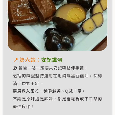
📍
第六站：
安記鐵蛋
🎁 最後一站一定要來安記帶點伴手禮！
這裡的鐵蛋堅持選用在地純釀黑豆蔭油，使得
滷汁香氣十足，
層層透入蛋芯，越嚼越香、Q感十足。
不論是原味還是辣味，都是看電視或下午茶的
最佳良伴！