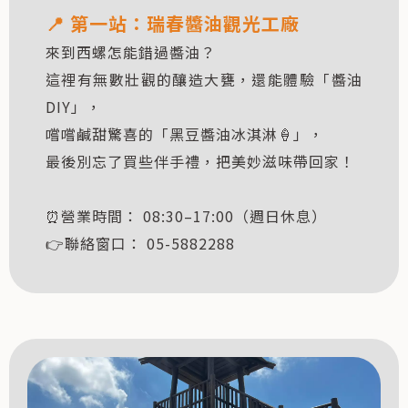
📍 第一站：
瑞春醬油觀光工廠
來到西螺怎能錯過醬油？
這裡有無數壯觀的釀造大甕，還能體驗「醬油
DIY」，
嚐嚐鹹甜驚喜的「黑豆醬油冰淇淋🍦」，
最後別忘了買些伴手禮，把美妙滋味帶回家！
⏰營業時間： 08:30–17:00（週日休息）
👉聯絡窗口： 05-5882288