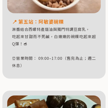
📍
第五站：阿敏婆碗粿
淋醬結合西螺特產蔭油與獨門特調豆腐乳，
吃起來甘甜而不死鹹，白嫩嫩的碗粿吃起來超
Q彈！🥣
⏰營業時間： 09:00–17:00（售完為止；週二
休息）