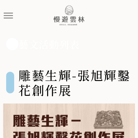
雕藝生輝-張旭輝鑿花創作展
張旭輝專精於木雕與鑿花技術,五十多年來作品遍及全臺廟宇
藝文活動列表
雕藝生輝-張旭輝鑿
花創作展