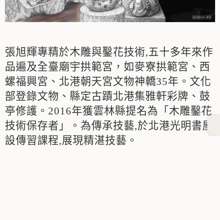
張旭輝專精於木雕與鑿花技術,五十多年來作
品遍及全臺廟宇拱範宮，如麥寮拱範宮、西
螺福興宮、北港朝天宮文物神轎35年。文化
部登錄文物、縣定古蹟北港集雅軒彩牌、鼓
亭修護。2016年獲雲林縣提名為「木雕鑿花
技術保存者」。為傳承技藝,於北港光明書屋
設傳習課程,展現精湛技藝。