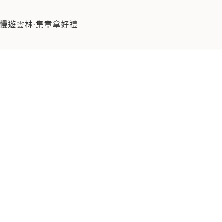
慢遊雲林·集章拿好禮