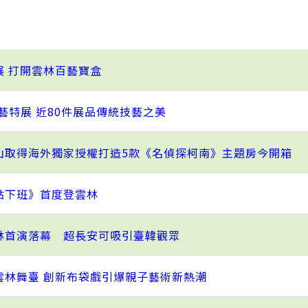
展 打開雲林百藝寶盒
傳藝特展 近80件展品傳統技藝之美
山取得海外獨家授權打造5款《名偵探柯南》主題房今開箱
點下班》首度登雲林
林首演落幕 超長安可吸引臺韓觀眾
雲林舞臺 創新布袋戲引爆親子藝術新熱潮