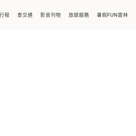
藝寶盒
行程
查交通
影音刊物
旅遊服務
暑假FUN雲林
新聞