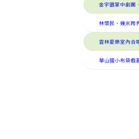
金宇園掌中劇團
林懷民、幾米跨界
雲林愛樂室內合
華山國小布袋戲