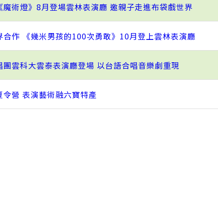
《魔術燈》8月登場雲林表演廳 邀親子走進布袋戲世界
合作 《幾米男孩的100次勇敢》10月登上雲林表演廳
唱團雲科大雲泰表演廳登場 以台語合唱音樂劇重現
夏令營 表演藝術融六寶特產