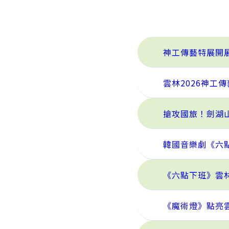
神工傳藝特展開
雲林2026神工
搶攻國旅！劍湖
韓國音樂劇《六
《六點下班》雲
《魔術燈》點亮