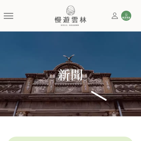
神工傳藝特展開展 打開雲林百
新聞