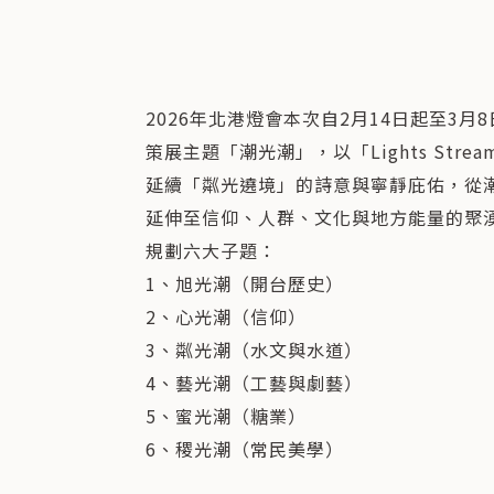
2026年北港燈會本次自2月14日起至3月
策展主題「潮光潮」，以「Lights Strea
延續「粼光遶境」的詩意與寧靜庇佑，從
延伸至信仰、人群、文化與地方能量的聚
規劃六大子題：
1、旭光潮（開台歷史）
2、心光潮（信仰）
3、粼光潮（水文與水道）
4、藝光潮（工藝與劇藝）
5、蜜光潮（糖業）
6、稷光潮（常民美學）