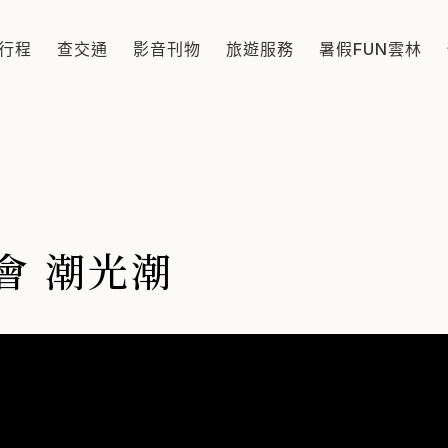
點半至晚間10點亮燈，策展主題「潮光潮」，以「Lights
行程
查交通
影音刊物
旅遊服務
暑假FUN雲林
會 潮光潮