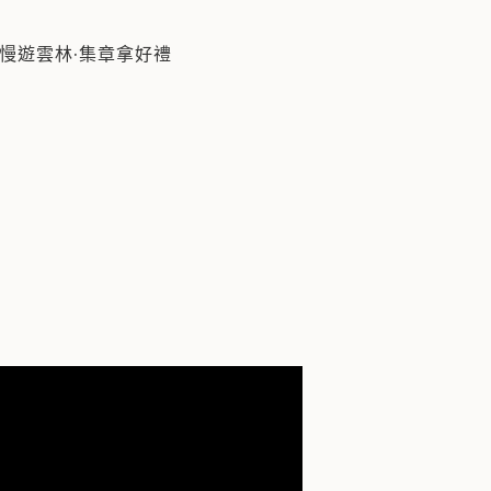
 Stream with Heart」、「潮光心流」為核心
慢遊雲林·集章拿好禮