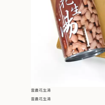
雲農花生湯
雲農花生湯