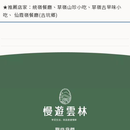
★推薦店家：統嶺餐廳、草嶺山珍小吃、草嶺古早味小
吃、 仙霞嶺餐廳(古坑鄉)
聯絡我們