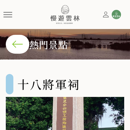
十八將軍祠
這裡記錄著1990年空軍運輸機墜毀的悲傷故事，黃家捐地
熱門景點
十八將軍祠