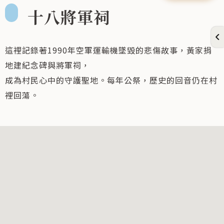
十八將軍祠
這裡記錄著1990年空軍運輸機墜毀的悲傷故事，黃家捐
地建紀念碑與將軍祠，
成為村民心中的守護聖地。每年公祭，歷史的回音仍在村
裡回蕩。