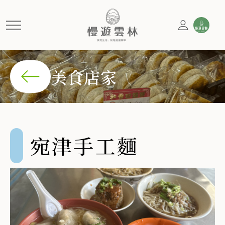
宛津手工麵
「宛津手工麵」的手工麵條Q彈有勁，搭配自製辣椒醬香辣開
美食店家
宛津手工麵