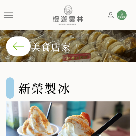
新榮製冰
新榮製冰廠以獨特的烏魚子霜淇淋結合在地漁業風味，帶來
美食店家
新榮製冰