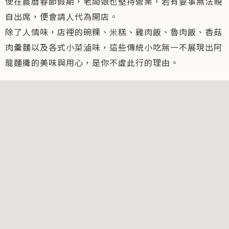
使在農曆春節假期，老闆娘也堅持營業，若有要事無法親
自出席，便會請人代為開店。
除了人情味，店裡的碗粿、米糕、雞肉飯、魯肉飯、香菇
肉羹麵以及各式小菜滷味，這些傳統小吃無一不展現出阿
龍麵攤的美味與用心，是你不虛此行的理由。