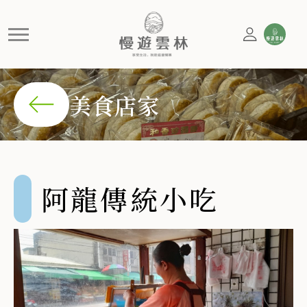
阿龍傳統小吃
24小時營業的傳統小吃店，以碗粿、魯肉飯聞名
美食店家
阿龍傳統小吃