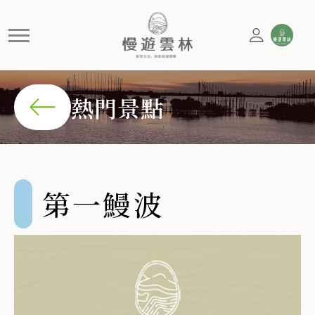
第一鰻波
口湖鰻魚王國 第一鰻波工坊位於口湖鄉，由莊國顯先生與
熱門景點
第一鰻波