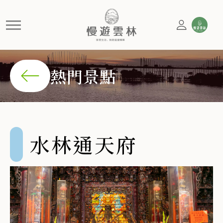
水林通天府
開台溫王爺 水林通天府主祀溫府千歲，為水北、水南兩村
熱門景點
水林通天府