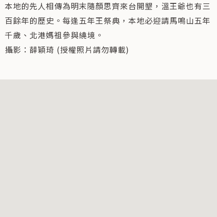
本地的先人相傳為明末隨顏思齊來台開墾，溫王爺也有三
百餘年的歷史。每逢五年王祭典，本地必迎請馬鳴山五年
千歲、北港媽祖參與繞境。
攝影：薛穎琦 (授權照片請勿轉載)