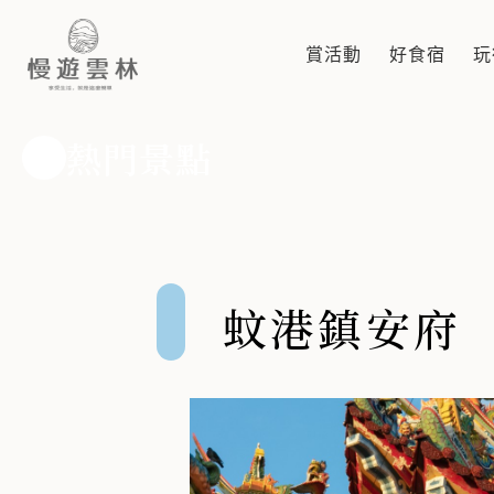
蚊港鎮安府
漁村三千歲，四年一科迎客王 蚊港鎮安府主祀杏府千歲、
賞活動
好食宿
玩
熱門景點
蚊港鎮安府