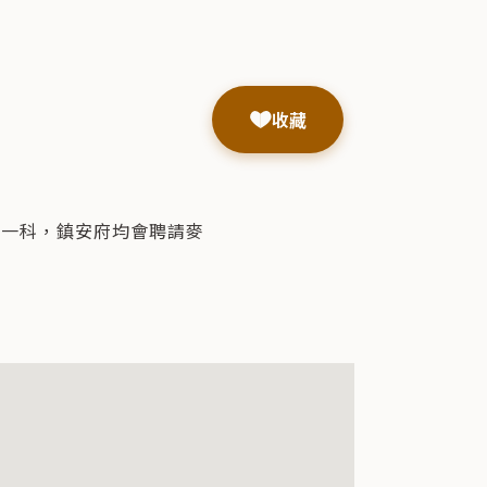
收藏
年一科，鎮安府均會聘請麥