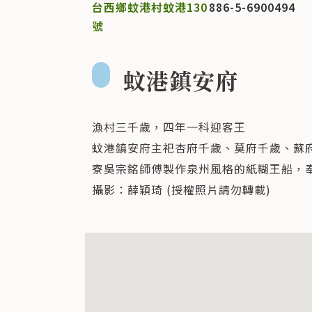
台西鄉蚊港村蚊港130
886-5-6900494
號
蚊港鎮安府
漁村三千歲，四年一科迎客王
蚊港鎮安府主祀杏府千歲、莫府千歲、蘇
寮吳宗銘師傅製作泉州風格的紙糊王船，
攝影：薛穎琦 (授權照片請勿轉載)