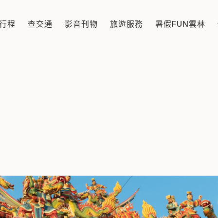
莫府千歲、蘇府千歲，原係台西海口村鹽埔五柱內丁姓家族的
行程
查交通
影音刊物
旅遊服務
暑假FUN雲林