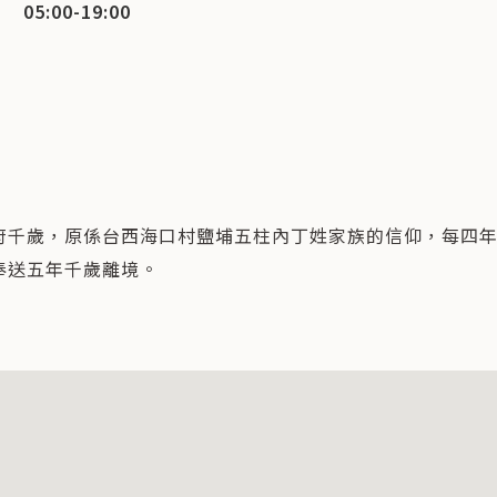
05:00-19:00
府千歲，原係台西海口村鹽埔五柱內丁姓家族的信仰，每四
奉送五年千歲離境。