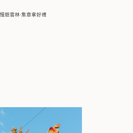
信仰，每四年一科，鎮安府均會聘請麥寮吳宗銘師傅製作泉
慢遊雲林·集章拿好禮