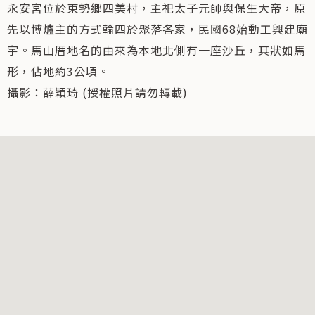
永安宮位於東勢鄉四美村，主祀太子元帥與保生大帝，原
先以博爐主的方式輪四於聚落各家，民國68始動工興建廟
宇。馬山厝地名的由來為本地北側有一座沙丘，其狀如馬
形，佔地約3公頃。
攝影：薛穎琦 (授權照片請勿轉載)