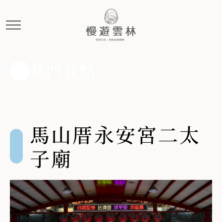
馬山厝永安宮二太子廟
馬山厝傳奇 永安宮位於東勢鄉四美村，主祀太子元帥與保
熱門景點
馬山厝永安宮二太
子廟