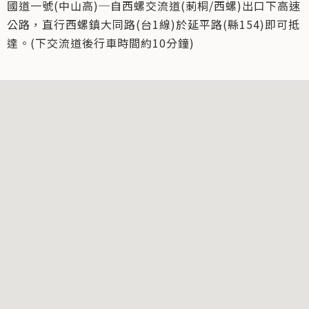
國道一號(中山高)─自西螺交流道(莿桐/西螺)出口下高速
公路，直行西螺鎮大同路(台1線)於延平路(縣154)即可抵
達。(下交流道後行車時間約10分鐘)