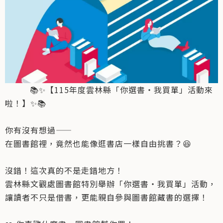
📚✨【115年度雲林縣「你選書・我買單」活動來
啦！】✨📚
你有沒有想過——
在圖書館裡，竟然也能像逛書店一樣自由挑書？😆
沒錯！這次真的不是走錯地方！
雲林縣文觀處圖書館特別舉辦「你選書・我買單」活動，
讓讀者不只是借書，更能親自參與圖書館藏書的選擇！