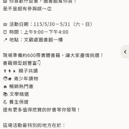
📖 你喜歡什麼書，圖書館幫你買！
是不是超有參與感～👏
📅 活動日期：115/5/30－5/31（六、日）
⏰ 時間：上午9:00－下午4:00
📍 地點：文觀處圖書館一樓
現場準備約600冊實體書籍，讓大家盡情挑選！
書籍類型超豐富👇
👨‍👩‍👧 親子共讀
🧑‍🎓 青少年讀物
🔥 暢銷熱門書
📚 文學精選
💪 養生保健
還有更多值得挖寶的好書等你發現！
這場活動最特別的地方在於：