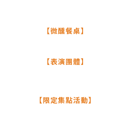
󠀠
【微醺餐桌】
󠀠
【表演團體】
󠀠
【限定集點活動】
󠀠