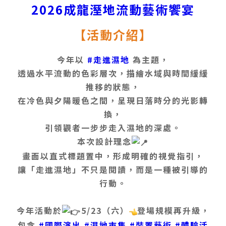
2026成龍溼地流動藝術饗宴
【活動介紹】
今年以
#走進濕地
為主題，
透過水平流動的色彩層次，描繪水域與時間緩緩
推移的狀態，
在冷色與夕陽暖色之間，呈現日落時分的光影轉
換，
引領觀者一步步走入濕地的深處。
本次設計理念
畫面以直式標題置中，形成明確的視覺指引，
讓「走進濕地」不只是閱讀，而是一種被引導的
行動。
今年活動於
5/23（六）
登場規模再升級，
包含
#國際演出
#濕地市集
#裝置藝術
#體驗活