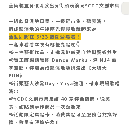
藝術裝置✖️環境演出✖️街頭表演✖️YCDC文創市集
一邊欣賞濕地風景、一邊逛市集、聽表演，
把成龍濕地的午後時光慢慢收藏起來🌿
活動即將在 5/23 熱鬧登場啦！
一起來看看本次有哪些亮點呢👇
📢三件藝術作品，走進濕地感受自然與藝術共生
📢舞工廠踢踏舞團 Dance Works、溯 NJ4 藝
享空間，特別為成龍濕地編排演出《大鳴大
FUN》
📢街頭藝人沙發Day、Yaya雅涵，帶來現場歌唱
演出
📢YCDC文創市集集結 40 家特色攤商，從美
食、甜點到手作商品一次逛起來
📢活動限定集點卡，消費集點可至服務台兌換好
禮，數量有限換完為止