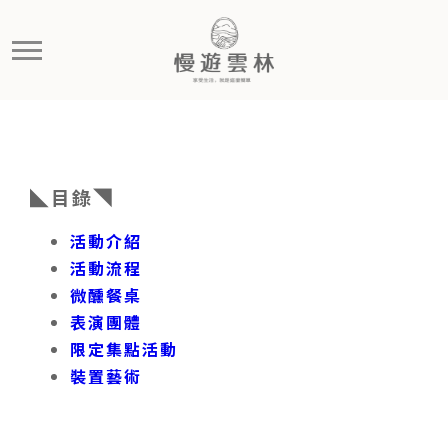
2026成龍溼地流動藝術饗宴
慢遊雲林，享受生活 就是這麼簡單
󠀠
◣目錄◥
活動介紹
活動流程
微醺餐桌
表演團體
限定集點活動
裝置藝術