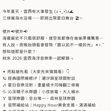
今年夏天，雲西有大事發生 (ง •̀_•́)ง🌊
三條崙海水浴場——即將出現夏日舞台 🏖️✨
號外📢號外📢
海邊最近不只風很舒服，連空氣都像在偷偷準備驚喜…
有人說，夜晚抬頭看會發現「跟以前不一樣的光」✶⋆.˚
想知道那是什麼？
就來 2026 雲西海洋音樂季一起解鎖 ⟡
✦ 亮點搶先看（大家先來猜猜看）👇
🪐 經典國際療癒IP｜潮汐與星球間對話
🎶 夏日音樂派對｜重量級卡司嗨翻三條崙
💦 沁涼親子水樂園｜小孩放電，大人補水
🏅 星球樂園｜全台唯一‧森林星球樂園
🍢 星際補給站｜Happy Hour美食支援，滿滿補給