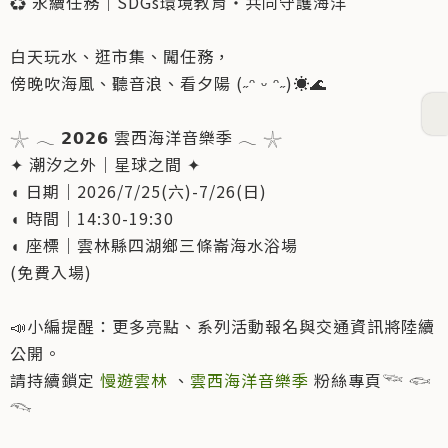
♻️ 永續任務｜SDGs環境教育‧共同守護海洋
白天玩水、逛市集、闖任務，
傍晚吹海風、聽音浪、看夕陽 (˶ᵔ ᵕ ᵔ˶)☀️🌊
𓇼 𓂃 𝟮𝟬𝟮𝟲 雲西海洋音樂季 𓂃 𓇼
✦ 潮汐之外｜星球之間 ✦
◖ 日期｜2026/7/25(六)-7/26(日)
◖ 時間｜14:30-19:30
◖ 座標｜雲林縣四湖鄉三條崙海水浴場
(免費入場)
📣小編提醒：更多亮點、系列活動報名與交通資訊將陸續
公開。
請持續鎖定
慢遊雲林
、
雲西海洋音樂季
粉絲專頁𓆝 𓆟
𓆞