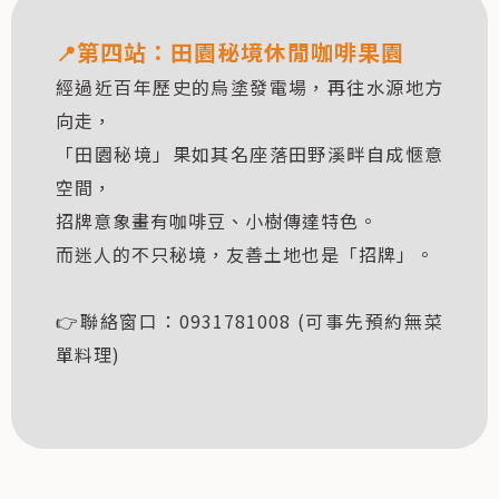
第四站：
田園秘境休閒咖啡果園
📍
經過近百年歷史的烏塗發電場，再往水源地方
向走，
「田園秘境」果如其名座落田野溪畔自成愜意
空間，
招牌意象畫有咖啡豆、小樹傳達特色。
而迷人的不只秘境，友善土地也是「招牌」。
👉聯絡窗口：0931781008 (可事先預約無菜
單料理)