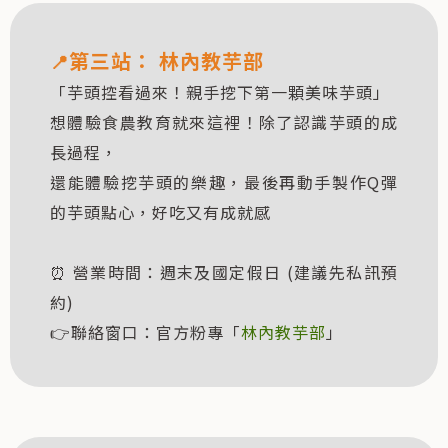
第三站：
林內教芋部
📍
「芋頭控看過來！親手挖下第一顆美味芋頭」
想體驗食農教育就來這裡！除了認識芋頭的成
長過程，
還能體驗挖芋頭的樂趣，最後再動手製作Q彈
的芋頭點心，好吃又有成就感
⏰ 營業時間：週末及國定假日 (建議先私訊預
約)
👉聯絡窗口：官方粉專「
林內教芋部
」