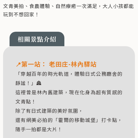
文青美拍、食農體驗、自然療癒一次滿足，大人小孩都能
玩到不想回家！
第一站：
老田庄-林內驛站
📍
「穿越百年的時光軌道，體驗日式公務廳舍的
靜謐！」🏯
這裡曾是林內舊建築，現在化身為超有質感的
文青點！
除了有日式建築的美好氛圍，
還有網美必拍的「霍爾的移動城堡」打卡點，
隨手一拍都是大片！