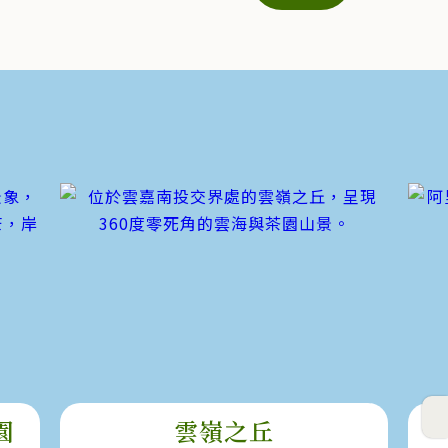
園
雲嶺之丘