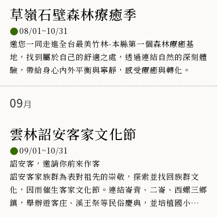
草嶺石壁森林療癒季
08/01~10/31
邀您一同走進全台最美竹林-本縣第一個森林療癒基
地，找到屬於自己的舒適之處，透過連結自然的深刻體
驗，帶給身心內外平衡與寧靜，感受療癒與轉化。
09
雲林詔安客家文化節
09/01~10/31
詔安客，邀請你前來作客
詔安客家族群為表對祖先的崇敬，探索並找回族群文
化，因而催生客家文化節。連結崙背、二崙、西螺三鄉
鎮，舉辦遊客庄、溪王祭等民俗慶典，並培植國小學生
以舞蹈、美學、客家獅藝武術呈現傳統文化新活力！