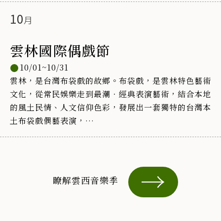
10
雲林國際偶戲節
10/01~10/31
雲林，是台灣布袋戲的故鄉。布袋戲，是雲林特色藝術
文化，從常民娛樂走到最潮．經典表演藝術，結合本地
的風土民情、人文信仰色彩，發展出一套獨特的台灣本
土布袋戲偶藝表演，
號稱布袋戲的大本營的雲林，自1999年開始籌劃舉辦
『雲林國際偶戲節』，豐富全國觀眾的文化藝術內涵與
視野，讓傳統文化藝術進入民眾的生活中，
亦藉邀請國外優秀偶戲團體來台互相觀摩切磋演技，期
瞭解雲西音樂季
以「文化同享，五洲一家」的理念，增進彼此經驗交
流，讓偶戲薪傳能像綿體不斷吸收，永續發展與創新，
並藉此找回布袋戲流失的觀眾。