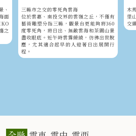
景、
三縣市之交的零死角雲海
木
海面
位於雲嘉、南投交界的雲嶺之丘，不僅有
里
KO
藝術雕塑分指三縣，觀景台更能夠將360
交
趨之
度零死角，將日出、無敵雲海和茶園山景
盡收眼底。近午時雲霧繚繞，彷彿出世脫
塵，尤其適合起早的人迎著日出展開行
程。
全縣
雲東
雲中
雲西