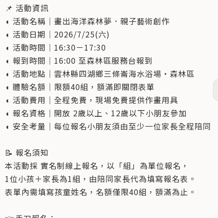
📌 活動資訊
◖ 活動名稱｜畫出海洋森林夢．親子藝術創作
◖ 活動日期｜2026/7/25(六)
◖ 活動時間｜16:30－17:30
◖ 報到時間｜16:00 至森林區服務台報到
◖ 活動地點｜雲林縣四湖鄉三條崙海水浴場・森林區
◖ 體驗名額｜限額40組，額滿即關閉表單
◖ 活動費用｜全程免費，現場免費提供作畫用具
◖ 報名資格｜開放 2歲以上、12歲以下小朋友參加
◖ 安全考量｜每位報名小朋友須由至少一位家長全程陪同
📝 報名須知
本活動採 實名制線上報名，以「組」為單位報名，
1位小孩＋家長為1組，由陪同家長代為填寫報名表。
表單內需填寫孩童姓名，名額僅限40組，額滿為止。