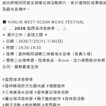
成功即視同同意主辦單位將活動照片、影片運用於成果報
及觀光宣傳中。
■ YUNLIN WEST OCEAN MUSIC FESTIVAL
𓇼 𓂃 𝟮𝟬𝟮𝟲 雲西海洋音樂季 𓂃 𓇼
✦ 潮汐之外｜星球之間 ✦
◖ 日期｜2026/7/25(六)-7/26(日)
◖ 時間｜14:30-19:30
◖ 座標｜雲林縣四湖鄉三條崙海水浴場（免費入場）
◖ 贊助 | 台灣啤酒、陞煇食品、Biore、活力東勢股份有限
公司、展鮮農產生技
#雲西海洋音樂季
#雲林縣政府文化觀光處 #慢遊雲林
#三條崙海水浴場 #雲林夏日海岸派對
#畫出海洋森林夢 #親子藝術創作 #森林區活動
#親子活動 #藝術體驗 #雲西觀光