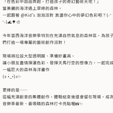
「在色彩中自由奔跑，打造孩子的奇幻藝術天地！」
當美麗的海洋遇上翠綠的森林，
一起跟著 @Kid's 泡泡派對 激盪你心中的夢幻色彩吧？(˶ᵔ 
ᵔ˶)🌊🌳🎨
今年雲西海洋音樂季特別在充滿自然氣息的森林區，為孩
們打造一場專屬的藝術創作派對！
現場將拉設大型透明膜、準備好畫具，
讓小朋友盡情揮灑色彩、發揮天馬行空的想像力，一起完
一幅巨大的森林海洋畫作
(ง •̀_•́)ง✨
更棒的是——
這幅充滿創意的集體創作，體驗結束後還會留在現場，成
音樂季最新、最吸睛的森林打卡亮點喔📸✨