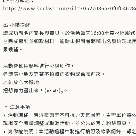
👉手刀報名：
https://www.beclass.com/rid=30527086a30f0f04628
⚠️ 小編提醒
請成功報名的家長與寶貝，於活動當天16:00至森林區服務
台完成報到並領取材料，逾時未報到者將釋出名額給現場
眾候補。
活動會使用顏料進行彩繪創作，
建議讓小朋友穿著不怕髒的衣物或舊衣前來，
才能放心大膽地
把想像力畫出來！(๑•̀ㅂ•́)و✧
📌 注意事項
◖ 活動調整｜若遇豪雨等不可抗力天氣因素，主辦單位將
現場安全考量調整或取消活動，並公告於官方粉絲專頁。
◖ 肖像權說明｜本活動過程中將進行拍照及錄影紀錄，報