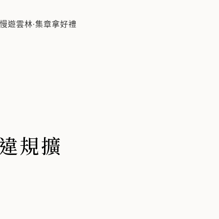
114年5月
慢遊雲林·集章拿好禮
違規擴