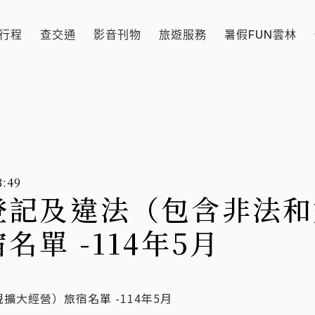
法和違規擴大經營）旅宿名單 -
行程
查交通
影音刊物
旅遊服務
暑假FUN雲林
:49
登記及違法（包含非法和
單 -114年5月