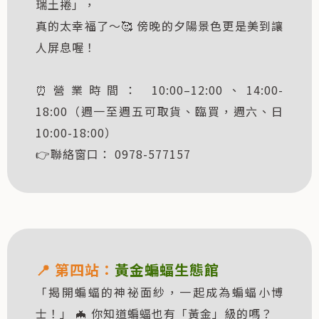
瑞土捲」，
真的太幸福了～🥰 傍晚的夕陽景色更是美到讓
人屏息喔！
⏰營業時間： 10:00–12:00、14:00-
18:00（週一至週五可取貨、臨買，週六、日
10:00-18:00）
👉聯絡窗口： 0978-577157
📍
第四站：
黃金蝙蝠生態館
「揭開蝙蝠的神祕面紗，一起成為蝙蝠小博
士！」 🦇 你知道蝙蝠也有「黃金」級的嗎？