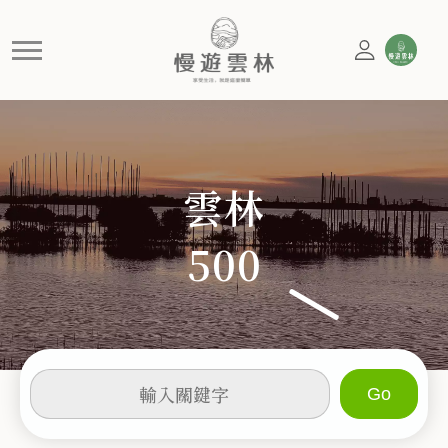
首頁推薦遊程
慢遊雲林，享受生活 就是這麼簡單
雲林
500
輸
入
關