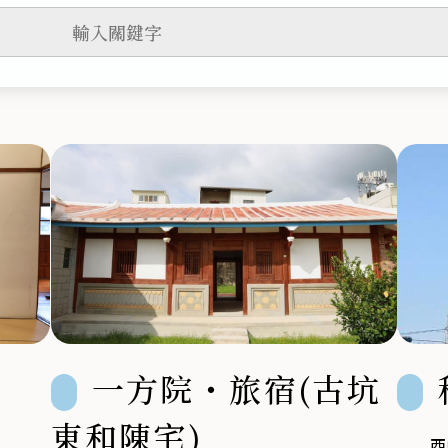
一方院・旅宿(古坑
東和陳宅)
西