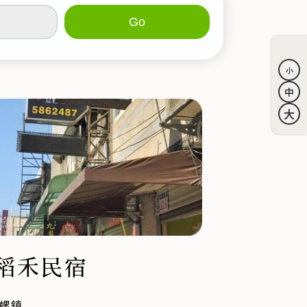
稻禾民宿
螺鎮