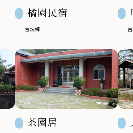
橘園民宿
古坑鄉
古
茶園居