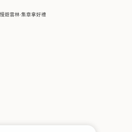
慢遊雲林·集章拿好禮