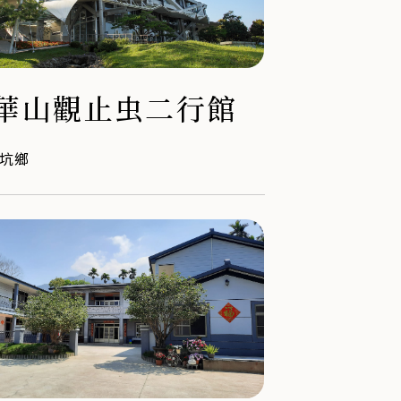
華山觀止虫二行館
坑鄉