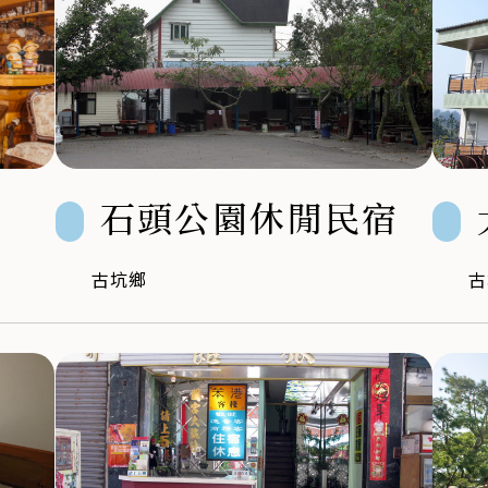
石頭公園休閒民宿
古坑鄉
古