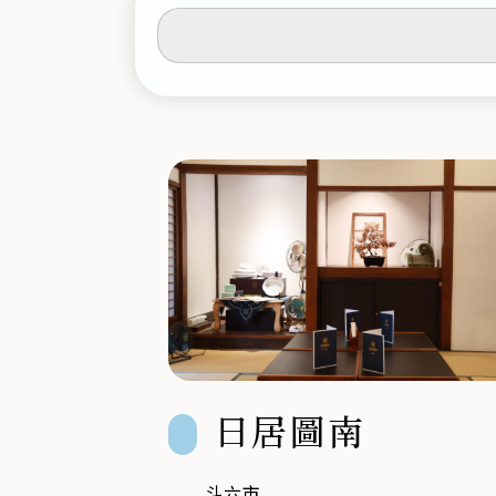
輸
入
關
鍵
字
日居圖南
斗六市