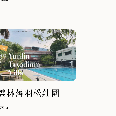
雲林落羽松莊園
六市