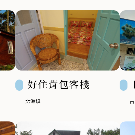
好住背包客棧
北港鎮
古