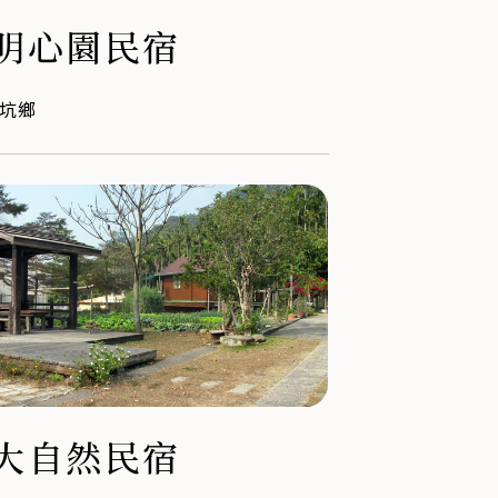
明心園民宿
坑鄉
大自然民宿