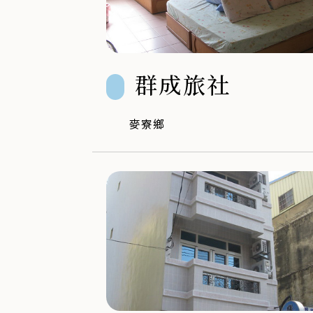
群成旅社
麥寮鄉