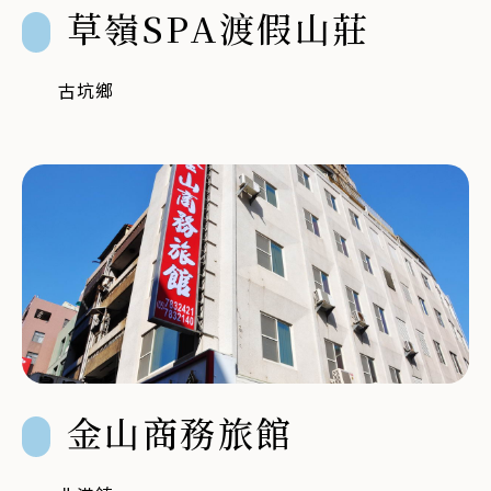
草嶺SPA渡假山莊
古坑鄉
金山商務旅館