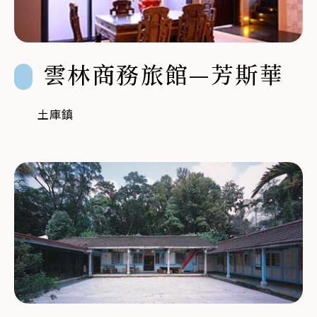
雲林商務旅館—芳斯華
土庫鎮