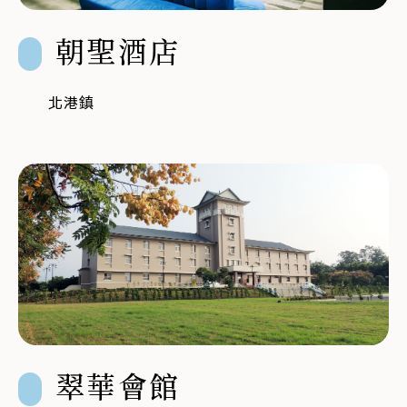
朝聖酒店
北港鎮
翠華會館