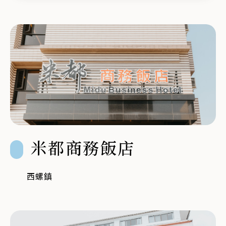
鍵
字
米都商務飯店
西螺鎮