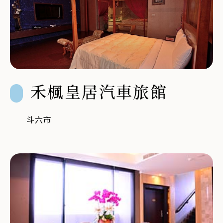
禾楓皇居汽車旅館
斗六市