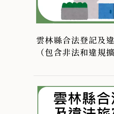
雲林縣合法登記及
（包含非法和違規
經營）旅宿名單 -11
7月