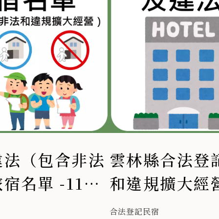
違法（包含非法
雲林縣合法登
名單 -114
和違規擴大經營
年5月
合法登記民宿