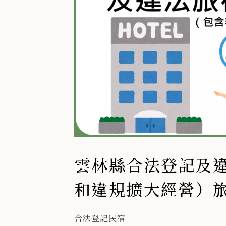
雲林縣合法登記及
和違規擴大經營）旅宿
年6月
合法登記民宿