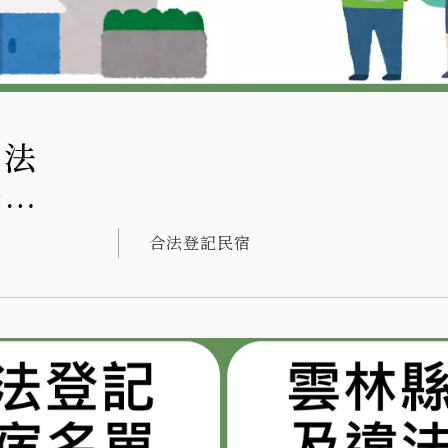
違法
擴大
4年
合法登記民宿