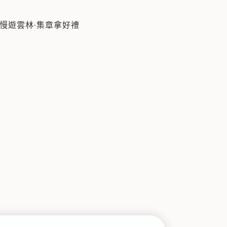
慢遊雲林·集章拿好禮