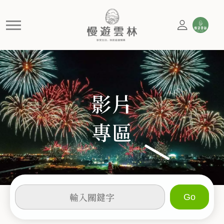
慢遊
慢遊雲林，享受生活 就是這麼簡單
影片
專區
輸
入
關