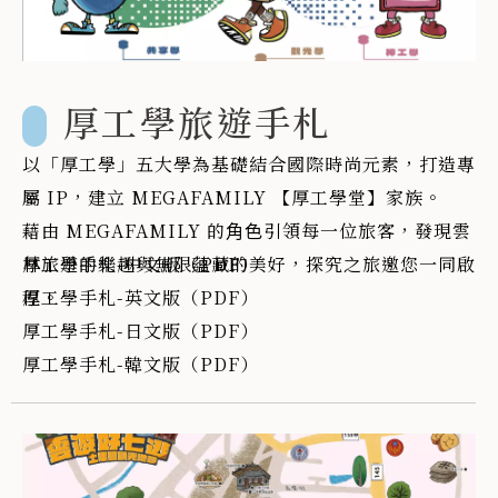
厚工學旅遊手札
以「厚⼯學」五⼤學為基礎結合國際時尚元素，打造專
屬 IP，建立 MEGAFAMILY 【厚⼯學堂】家族。
藉由 MEGAFAMILY 的⾓⾊引領每⼀位旅客，發現雲
林旅遊的樂趣與無限蘊藏的美好，探究之旅邀您⼀同啟
厚工學手札-中文版（PDF）
程。
厚工學手札-英文版（PDF）
厚工學手札-日文版（PDF）
厚工學手札-韓文版（PDF）