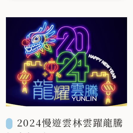
鍵
字
2024慢遊雲林雲躍龍騰