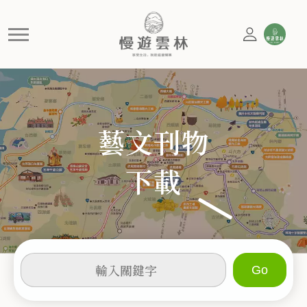
活動
慢遊雲林，享受生活 就是這麼簡單
藝文刊物
下載
輸
入
關