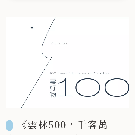
鍵
字
《雲林500，千客萬