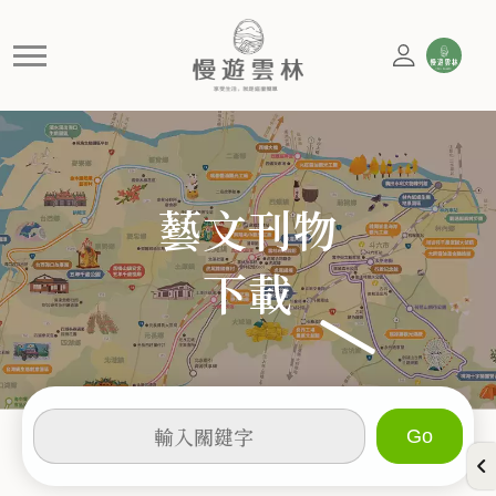
景點
慢遊雲林，享受生活 就是這麼簡單
藝文刊物
下載
輸
入
關